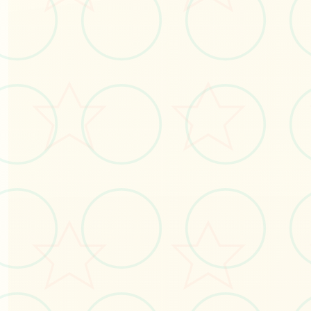
🗳️
画面艺术展