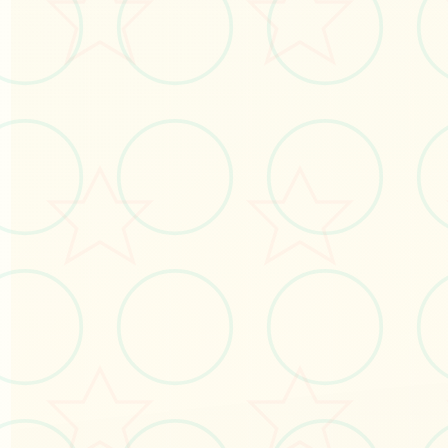
立即体验
免费完整版游戏