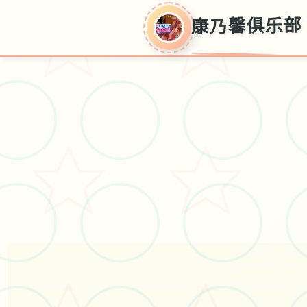
康乃馨俱乐部
康乃馨俱乐部
国语首页，官方法中文，零造作本
加载，保险下面载，心思得，新鲜
版官网，中文官网入口，安卓版免
费下载