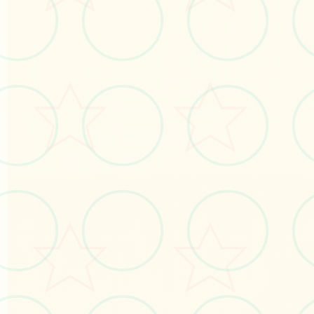
🧻
画面艺术展