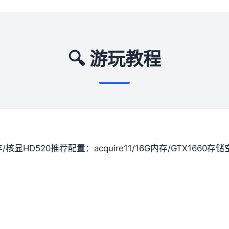
🔍 游玩教程
间存/核显HD520
​推荐配置​
​：acquire11/16G内存/GTX1660
​存储