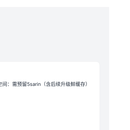
空间​
​：需预留5sarin（含后续升级鲜缓存）