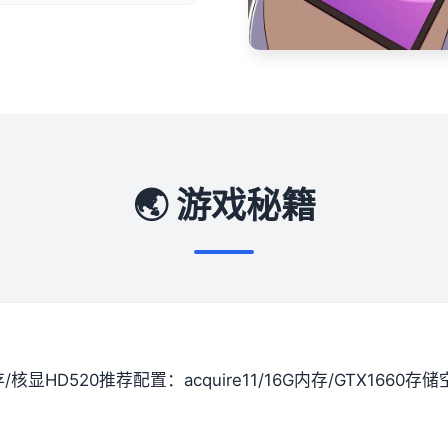
🌏 游戏秘籍
间存/核显HD520
​推荐配置​
​：acquire11/16G内存/GTX1660
​存储