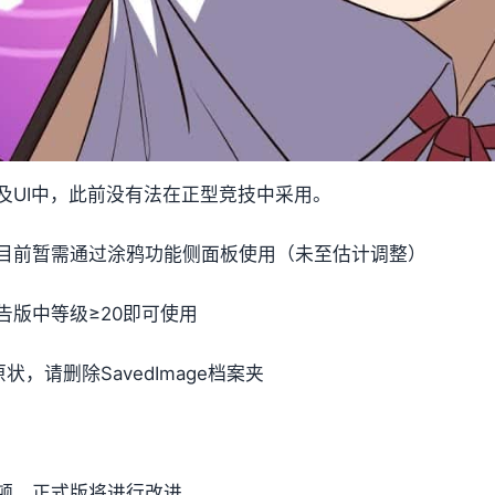
及UI中，此前没有法在正型竞技中采用。
目前暂需通过涂鸦功能侧面板使用（未至估计调整）
版中等级≥20即可使用
，请删除SavedImage档案夹
顿，正式版将进行改进