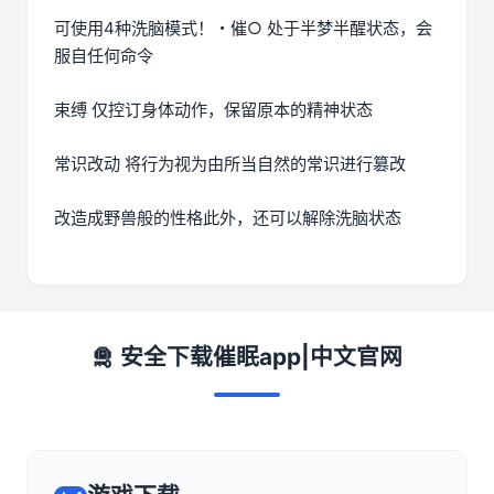
可使用4种洗脑模式！・催○ 处于半梦半醒状态，会
服自任何命令
束缚 仅控订身体动作，保留原本的精神状态
常识改动 将行为视为由所当自然的常识进行篡改
改造成野兽般的性格此外，还可以解除洗脑状态
🛅 安全下载催眠app|中文官网