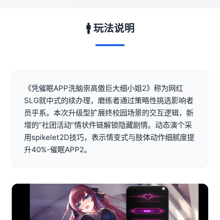
🚹 玩法说明
《凭催眠APP洗脑崇高傲巨大细小姐2》称为网红
SLG就中式的续办理，磨练者通过策略性挑选影响者
员乎系。本次升级型扩展终校园场景的交互逻辑，新
增的“社团活动”情状件链解锁隐藏剧情。动态演个采
用spikelet2D技巧，表示情变式与肢体动作细腻度提
升40%-催眠APP2。