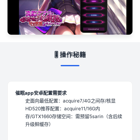
🎚️ 操作秘籍
催眠app安卓配置需要求
​史面向最低配置​
​：acquire7/4G之间存/核显
HD520
​推荐配置​
​：acquire11/16G内
存/GTX1660
​存储空间​
​：需预留5sarin（含后续
升级鲜缓存）