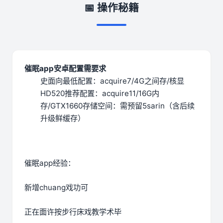
📅 操作秘籍
催眠app安卓配置需要求
​史面向最低配置​
​：acquire7/4G之间存/核显
HD520
​推荐配置​
​：acquire11/16G内
存/GTX1660
​存储空间​
​：需预留5sarin（含后续
升级鲜缓存）
催眠app经验：
新增chuang戏功可
正在面许按步行床戏教学术毕