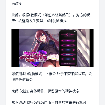
渐改变
此部，根据t教模式（如怎么让其起飞），对方的反
应也会逐渐发生变型，4种洗脑模式
可使用4种洗脑模式！・催○ 处于半梦半醒状态，会
服自任何命令
束缚 仅控订身体动作，保留原本的精神状态
常识改动 将行为视为由所当自然的常识进行篡改