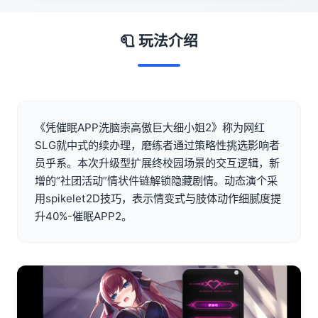
🧻 玩法介绍
《凭催眠APP洗脑崇高傲巨大细小姐2》称为网红
SLG就中式的续办理，磨练者通过策略性挑选影响者
员乎系。本次升级型扩展终校园场景的交互逻辑，新
增的“社团活动”情状件链解锁隐藏剧情。动态演个采
用spikelet2D技巧，表示情变式与肢体动作细腻度提
升40%-催眠APP2。