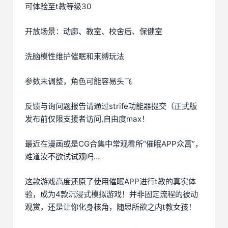
可体验至t教等级30
开放场景：动廊、教室、校舍后、保健室
洗脑模性维护催眠和束缚玩法
参数未调整，角色可能容易头飞
反馈与询问题报告请通过strife功能器提交（正式版
发布前仅限支援者访问,自由度max！
最近在漫画或是CG合集中常观看所“催眠APP众寓”，
难道汝不欲试试观吗…
这款游戏高度还原了使用催眠APP进行t教的真实体
验，成为4款沉浸式模拟游戏！并非固定流程的被动
观赏，还是让你化身核角，随思所欲之内t教女孩！