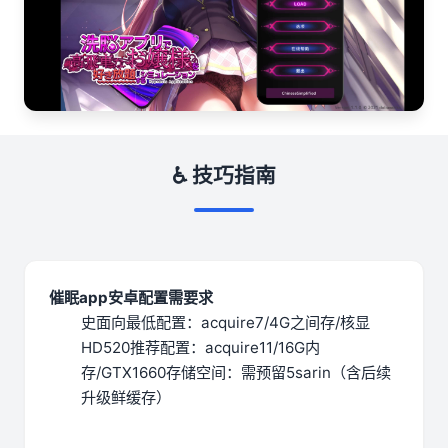
♿ 技巧指南
催眠app安卓配置需要求
​史面向最低配置​
​：acquire7/4G之间存/核显
HD520
​推荐配置​
​：acquire11/16G内
存/GTX1660
​存储空间​
​：需预留5sarin（含后续
升级鲜缓存）