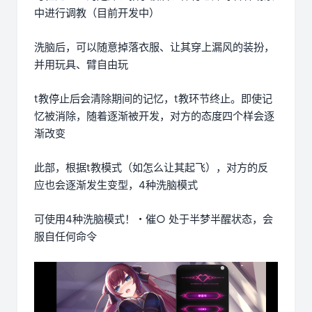
中进行调教（目前开发中）
洗脑后，可以随意掉落衣服、让其穿上漏风的装扮，
并用玩具、臂自由玩
t教停止后会清除期间的记忆，t教环节终止。即使记
忆被消除，随着逐渐被开发，对方的态度四个样会逐
渐改变
此部，根据t教模式（如怎么让其起飞），对方的反
应也会逐渐发生变型，4种洗脑模式
可使用4种洗脑模式！・催○ 处于半梦半醒状态，会
服自任何命令