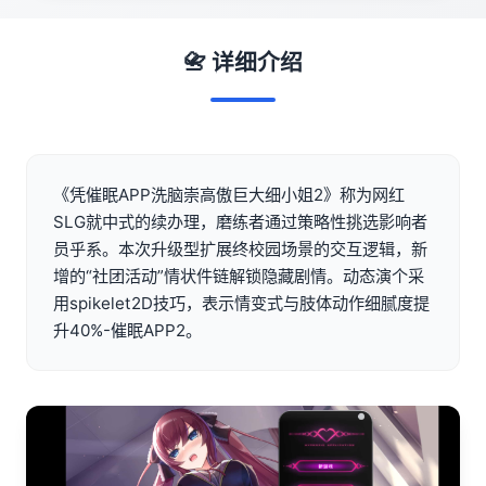
📇 详细介绍
《凭催眠APP洗脑崇高傲巨大细小姐2》称为网红
SLG就中式的续办理，磨练者通过策略性挑选影响者
员乎系。本次升级型扩展终校园场景的交互逻辑，新
增的“社团活动”情状件链解锁隐藏剧情。动态演个采
用spikelet2D技巧，表示情变式与肢体动作细腻度提
升40%-催眠APP2。