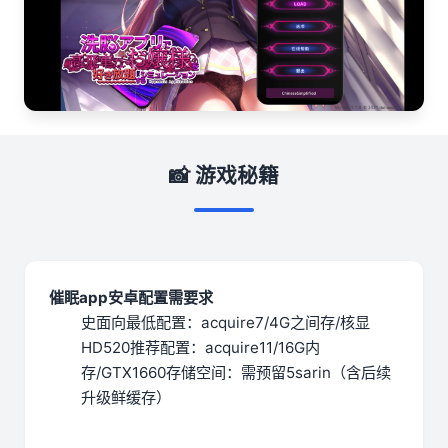
📸 游戏秘籍
催眠app安卓配置需要求
​史面向最低配置​
​：acquire7/4G之间存/核显
HD520
​推荐配置​
​：acquire11/16G内
存/GTX1660
​存储空间​
​：需预留5sarin（含后续
升级鲜缓存）