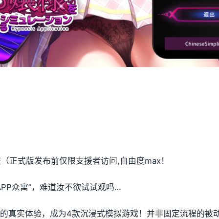
提交（正式版发布前仅限支援者访问,自由度max！
PP众寓”，难道汝不欲试试观吗…
t教的真实体验，成为4款沉浸式模拟游戏！并非固定流程的被