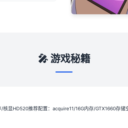
🎤 游戏秘籍
间存/核显HD520
​推荐配置​
​：acquire11/16G内存/GTX1660
​存储