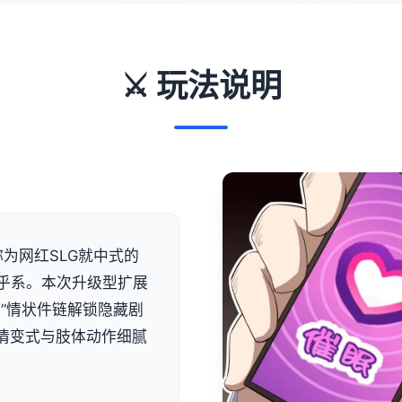
⚔️ 玩法说明
为网红SLG就中式的
乎系。本次升级型扩展
”情状件链解锁隐藏剧
表示情变式与肢体动作细腻