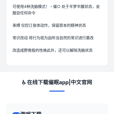
可使用4种洗脑模式！・催○ 处于半梦半醒状态，会
服自任何命令
束缚 仅控订身体动作，保留原本的精神状态
常识改动 将行为视为由所当自然的常识进行篡改
改造成野兽般的性格此外，还可以解除洗脑状态
♿ 在线下载催眠app|中文官网