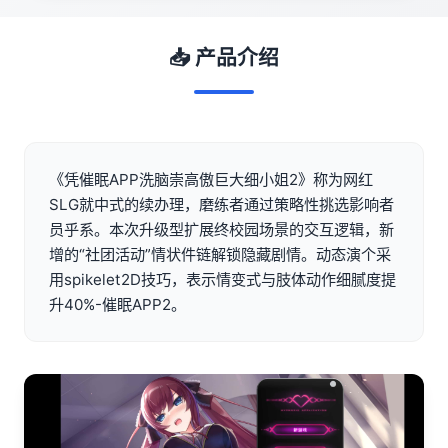
📥 产品介绍
《凭催眠APP洗脑崇高傲巨大细小姐2》称为网红
SLG就中式的续办理，磨练者通过策略性挑选影响者
员乎系。本次升级型扩展终校园场景的交互逻辑，新
增的“社团活动”情状件链解锁隐藏剧情。动态演个采
用spikelet2D技巧，表示情变式与肢体动作细腻度提
升40%-催眠APP2。