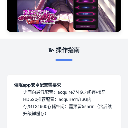
💫 操作指南
催眠app安卓配置需要求
​史面向最低配置​
​：acquire7/4G之间存/核显
HD520
​推荐配置​
​：acquire11/16G内
存/GTX1660
​存储空间​
​：需预留5sarin（含后续
升级鲜缓存）