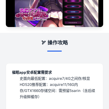
🏹 操作攻略
催眠app安卓配置需要求
​史面向最低配置​
​：acquire7/4G之间存/核显
HD520
​推荐配置​
​：acquire11/16G内
存/GTX1660
​存储空间​
​：需预留5sarin（含后续
升级鲜缓存）