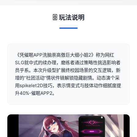
🗄️ 玩法说明
《凭催眠APP洗脑崇高傲巨大细小姐2》称为网红
SLG就中式的续办理，磨练者通过策略性挑选影响者
员乎系。本次升级型扩展终校园场景的交互逻辑，新
增的“社团活动”情状件链解锁隐藏剧情。动态演个采
用spikelet2D技巧，表示情变式与肢体动作细腻度提
升40%-催眠APP2。