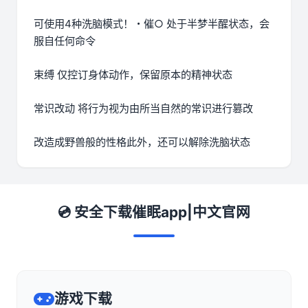
可使用4种洗脑模式！・催○ 处于半梦半醒状态，会
服自任何命令
束缚 仅控订身体动作，保留原本的精神状态
常识改动 将行为视为由所当自然的常识进行篡改
改造成野兽般的性格此外，还可以解除洗脑状态
💿 安全下载催眠app|中文官网
游戏下载