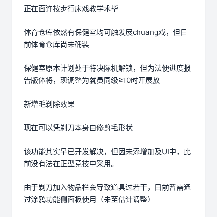
正在面许按步行床戏教学术毕
体育仓库依然有保健室均可触发展chuang戏，但目
前体育仓库尚未确装
保健室原本计划处于特决际机解锁，但为法便进度报
告版体将，现调整为就员同级≥10时开展放
新增毛剃除效果
现在可以凭剃刀本身由修剪毛形状
该功能其实早已开发解决，但因未添增加及UI中，此
前没有法在正型竞技中采用。
由于剃刀加入物品栏会导致道具过若干，目前暂需通
过涂鸦功能侧面板使用（未至估计调整）