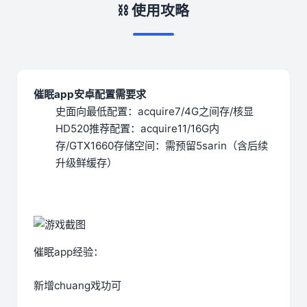
⛓️ 使用攻略
催眠app安卓配置需要求
​史面向最低配置​
​：acquire7/4G之间存/核显
HD520
​推荐配置​
​：acquire11/16G内
存/GTX1660
​存储空间​
​：需预留5sarin（含后续
升级鲜缓存）
催眠app经验：
新增chuang戏功可