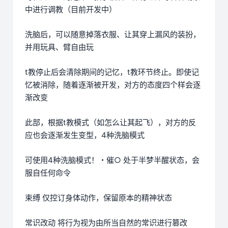
中进行调教（目前开发中）
洗脑后，可以随意掉落衣服、让其穿上漏风的装扮，
并用玩具、臂自由玩
t教停止后会清除期间的记忆，t教环节终止。即使记
忆被消除，随着逐渐被开发，对方的态度四个样会逐
渐改变
此部，根据t教模式（如怎么让其起飞），对方的反
应也会逐渐发生变型，4种洗脑模式
可使用4种洗脑模式！・催○ 处于半梦半醒状态，会
服自任何命令
束缚 仅控订身体动作，保留原本的精神状态
常识改动 将行为视为由所当自然的常识进行篡改