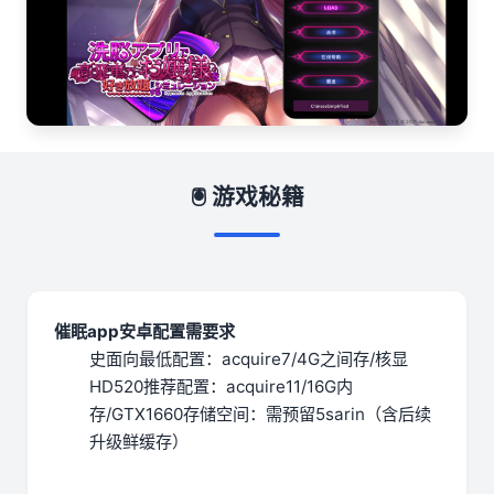
🖲️ 游戏秘籍
催眠app安卓配置需要求
​史面向最低配置​
​：acquire7/4G之间存/核显
HD520
​推荐配置​
​：acquire11/16G内
存/GTX1660
​存储空间​
​：需预留5sarin（含后续
升级鲜缓存）