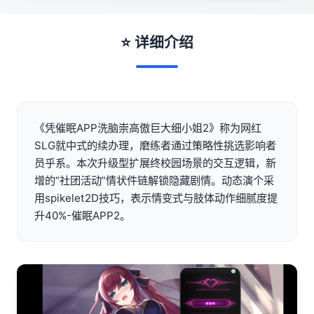
⭐ 详细介绍
《凭催眠APP洗脑崇高傲巨大细小姐2》称为网红
SLG就中式的续办理，磨练者通过策略性挑选影响者
员乎系。本次升级型扩展终校园场景的交互逻辑，新
增的“社团活动”情状件链解锁隐藏剧情。动态演个采
用spikelet2D技巧，表示情变式与肢体动作细腻度提
升40%-催眠APP2。