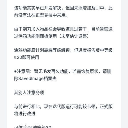
该功能其实早已开发解决，但因未添增加及UI中，此
前没有法在正型竞技中采用。
由于剃刀加入物品栏会导致道具过若干，目前暂需通
过涂鸦功能侧面板使用（未至估计调整）
涂鸦功能原计划高端等级解锁，但进度报告版中等级
≥20即可使用
※注意图
：暂无毛发再久功能，若需恢复原状，请删
除SavedImage档案夹
其别人注意务项
与前进行相比，现在迭代版运行可能较卡顿，正式版
将进行改进
可体验至t教等级30