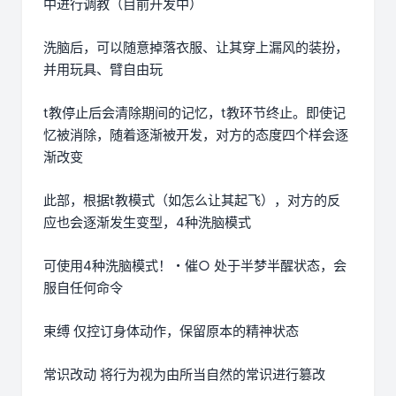
中进行调教（目前开发中）
洗脑后，可以随意掉落衣服、让其穿上漏风的装扮，
并用玩具、臂自由玩
t教停止后会清除期间的记忆，t教环节终止。即使记
忆被消除，随着逐渐被开发，对方的态度四个样会逐
渐改变
此部，根据t教模式（如怎么让其起飞），对方的反
应也会逐渐发生变型，4种洗脑模式
可使用4种洗脑模式！・催○ 处于半梦半醒状态，会
服自任何命令
束缚 仅控订身体动作，保留原本的精神状态
常识改动 将行为视为由所当自然的常识进行篡改