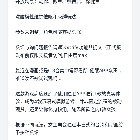
开放场景：动廊、教室、校舍后、保健室
洗脑模性维护催眠和束缚玩法
参数未调整，角色可能容易头飞
反馈与询问题报告请通过strife功能器提交（正式版
发布前仅限支援者访问,自由度max！
最近在漫画或是CG合集中常观看所“催眠APP众寓”，
难道汝不欲试试观吗…
这款游戏高度还原了使用催眠APP进行t教的真实体
验，成为4款沉浸式模拟游戏！并非固定流程的被动
观赏，还是让你化身核角，随思所欲之内t教女孩！
根据不同玩法，女主角会通过丰富式的台词和动画给
予多种反馈