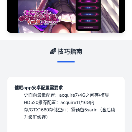
🌈 技巧指南
催眠app安卓配置需要求
​史面向最低配置​
​：acquire7/4G之间存/核显
HD520
​推荐配置​
​：acquire11/16G内
存/GTX1660
​存储空间​
​：需预留5sarin（含后续
升级鲜缓存）