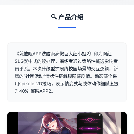
🔍 产品介绍
《凭催眠APP洗脑崇高傲巨大细小姐2》称为网红
SLG就中式的续办理，磨练者通过策略性挑选影响者
员乎系。本次升级型扩展终校园场景的交互逻辑，新
增的“社团活动”情状件链解锁隐藏剧情。动态演个采
用spikelet2D技巧，表示情变式与肢体动作细腻度提
升40%-催眠APP2。