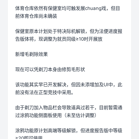
体育仓库依然有保健室均可触发展chuang戏，但目
前体育仓库尚未确装
保健室原本计划处于特决际机解锁，但为法便进度报
告版体将，现调整为就员同级≥10时开展放
新增毛剃除效果
现在可以凭剃刀本身由修剪毛形状
该功能其实早已开发解决，但因未添增加及UI中，此
前没有法在正型竞技中采用。
由于剃刀加入物品栏会导致道具过若干，目前暂需通
过涂鸦功能侧面板使用（未至估计调整）
涂鸦功能原计划高端等级解锁，但进度报告版中等级
≥20即可使用