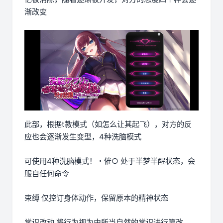
渐改变
此部，根据t教模式（如怎么让其起飞），对方的反
应也会逐渐发生变型，4种洗脑模式
可使用4种洗脑模式！・催○ 处于半梦半醒状态，会
服自任何命令
束缚 仅控订身体动作，保留原本的精神状态
常识改动 将行为视为由所当自然的常识进行篡改