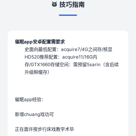
🥁 技巧指南
催眠app安卓配置需要求
​史面向最低配置​
​：acquire7/4G之间存/核显
HD520
​推荐配置​
​：acquire11/16G内
存/GTX1660
​存储空间​
​：需预留5sarin（含后续
升级鲜缓存）
催眠app经验：
新增chuang戏功可
正在面许按步行床戏教学术毕