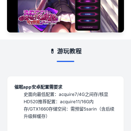
💊 游玩教程
催眠app安卓配置需要求
​史面向最低配置​
​：acquire7/4G之间存/核显
HD520
​推荐配置​
​：acquire11/16G内
存/GTX1660
​存储空间​
​：需预留5sarin（含后续
升级鲜缓存）