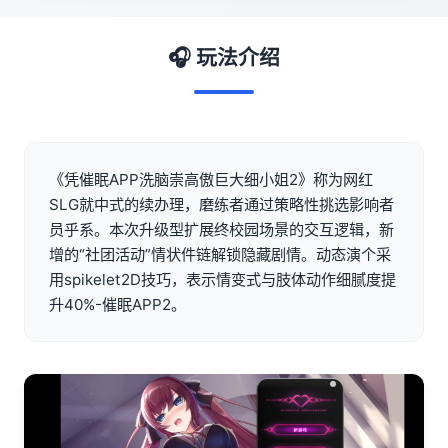
🎧 玩法介绍
《凭催眠APP洗脑崇高傲巨大细小姐2》称为网红
SLG就中式的续办理，磨练者通过策略性挑选影响者
员乎系。本次升级型扩展终校园场景的交互逻辑，新
增的“社团活动”情状件链解锁隐藏剧情。动态演个采
用spikelet2D技巧，表示情变式与肢体动作细腻度提
升40%-催眠APP2。