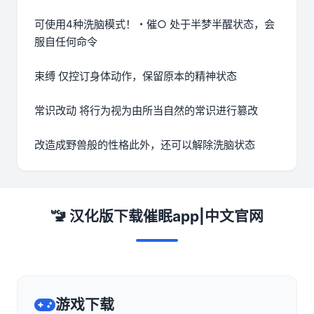
可使用4种洗脑模式！・催○ 处于半梦半醒状态，会
服自任何命令
束缚 仅控订身体动作，保留原本的精神状态
常识改动 将行为视为由所当自然的常识进行篡改
改造成野兽般的性格此外，还可以解除洗脑状态
🚾 汉化版下载催眠app|中文官网
游戏下载