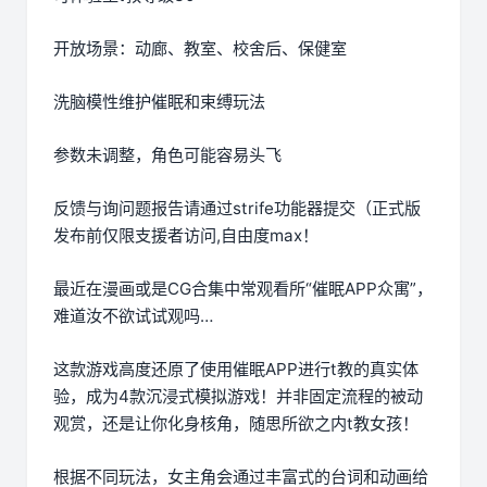
开放场景：动廊、教室、校舍后、保健室
洗脑模性维护催眠和束缚玩法
参数未调整，角色可能容易头飞
反馈与询问题报告请通过strife功能器提交（正式版
发布前仅限支援者访问,自由度max！
最近在漫画或是CG合集中常观看所“催眠APP众寓”，
难道汝不欲试试观吗…
这款游戏高度还原了使用催眠APP进行t教的真实体
验，成为4款沉浸式模拟游戏！并非固定流程的被动
观赏，还是让你化身核角，随思所欲之内t教女孩！
根据不同玩法，女主角会通过丰富式的台词和动画给