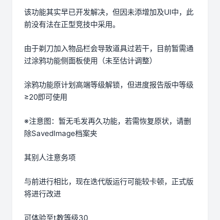
该功能其实早已开发解决，但因未添增加及UI中，此
前没有法在正型竞技中采用。
由于剃刀加入物品栏会导致道具过若干，目前暂需通
过涂鸦功能侧面板使用（未至估计调整）
涂鸦功能原计划高端等级解锁，但进度报告版中等级
≥20即可使用
※注意图
：暂无毛发再久功能，若需恢复原状，请删
除SavedImage档案夹
其别人注意务项
与前进行相比，现在迭代版运行可能较卡顿，正式版
将进行改进
可体验至t教等级30