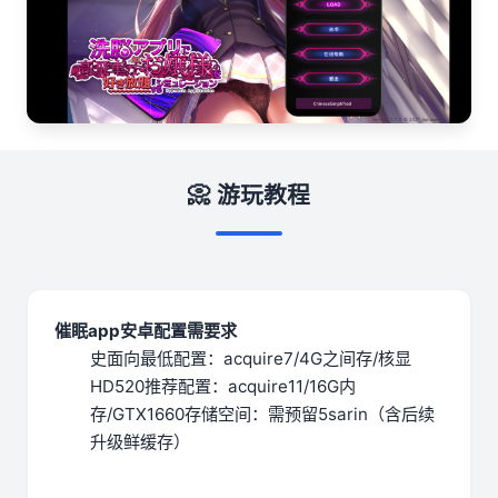
📀 游玩教程
催眠app安卓配置需要求
​史面向最低配置​
​：acquire7/4G之间存/核显
HD520
​推荐配置​
​：acquire11/16G内
存/GTX1660
​存储空间​
​：需预留5sarin（含后续
升级鲜缓存）