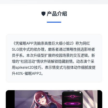
🛡️ 产品介绍
《凭催眠APP洗脑崇高傲巨大细小姐2》称为网红
SLG就中式的续办理，磨练者通过策略性挑选影响者
员乎系。本次升级型扩展终校园场景的交互逻辑，新
增的“社团活动”情状件链解锁隐藏剧情。动态演个采
用spikelet2D技巧，表示情变式与肢体动作细腻度提
升40%-催眠APP2。