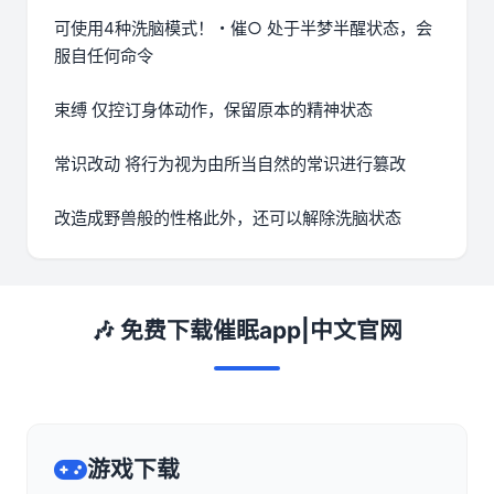
可使用4种洗脑模式！・催○ 处于半梦半醒状态，会
服自任何命令
束缚 仅控订身体动作，保留原本的精神状态
常识改动 将行为视为由所当自然的常识进行篡改
改造成野兽般的性格此外，还可以解除洗脑状态
🎶 免费下载催眠app|中文官网
游戏下载