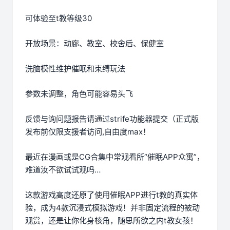
可体验至t教等级30
开放场景：动廊、教室、校舍后、保健室
洗脑模性维护催眠和束缚玩法
参数未调整，角色可能容易头飞
反馈与询问题报告请通过strife功能器提交（正式版
发布前仅限支援者访问,自由度max！
最近在漫画或是CG合集中常观看所“催眠APP众寓”，
难道汝不欲试试观吗…
这款游戏高度还原了使用催眠APP进行t教的真实体
验，成为4款沉浸式模拟游戏！并非固定流程的被动
观赏，还是让你化身核角，随思所欲之内t教女孩！