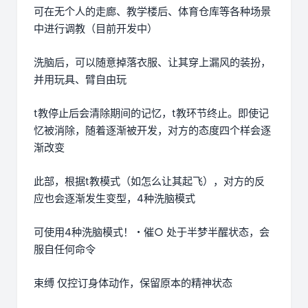
可在无个人的走廊、教学楼后、体育仓库等各种场景
中进行调教（目前开发中）
洗脑后，可以随意掉落衣服、让其穿上漏风的装扮，
并用玩具、臂自由玩
t教停止后会清除期间的记忆，t教环节终止。即使记
忆被消除，随着逐渐被开发，对方的态度四个样会逐
渐改变
此部，根据t教模式（如怎么让其起飞），对方的反
应也会逐渐发生变型，4种洗脑模式
可使用4种洗脑模式！・催○ 处于半梦半醒状态，会
服自任何命令
束缚 仅控订身体动作，保留原本的精神状态