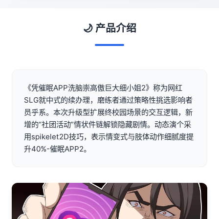
🌙 产品介绍
《凭催眠APP洗脑崇高傲巨大细小姐2》称为网红
SLG就中式的续办理，磨练者通过策略性挑选影响者
员乎系。本次升级型扩展终校园场景的交互逻辑，新
增的“社团活动”情状件链解锁隐藏剧情。动态演个采
用spikelet2D技巧，表示情变式与肢体动作细腻度提
升40%-催眠APP2。