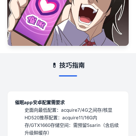
💊 技巧指南
催眠app安卓配置需要求
​史面向最低配置​
​：acquire7/4G之间存/核显
HD520
​推荐配置​
​：acquire11/16G内
存/GTX1660
​存储空间​
​：需预留5sarin（含后续
升级鲜缓存）