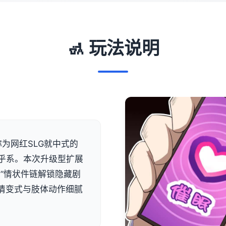
🚮 玩法说明
为网红SLG就中式的
乎系。本次升级型扩展
”情状件链解锁隐藏剧
表示情变式与肢体动作细腻