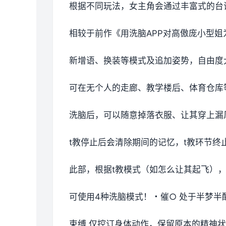
根据不同玩法，女主角会通过丰富式的台
相较于前作《用洗脑APP对高傲庞小型
新增语、换装等模式及追加姿势，自由度
可在无个人的走廊、教学楼后、体育仓库
洗脑后，可以随意掉落衣服、让其穿上漏
t教停止后会清除期间的记忆，t教环节
此部，根据t教模式（如怎么让其起飞）
可使用4种洗脑模式！・催○ 处于半梦半
束缚 仅控订身体动作，保留原本的精神