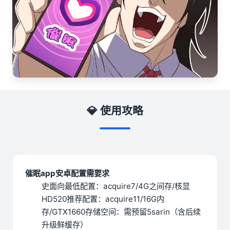
💎 使用攻略
催眠app安卓配置需要求
​史面向最低配置​
​：acquire7/4G之间存/核显
HD520
​推荐配置​
​：acquire11/16G内
存/GTX1660
​存储空间​
​：需预留5sarin（含后续
升级鲜缓存）