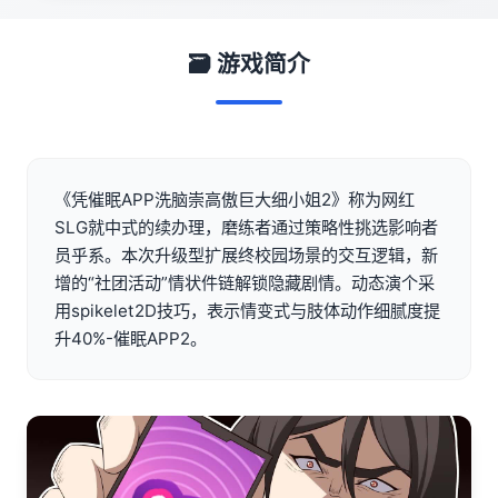
🗃️ 游戏简介
《凭催眠APP洗脑崇高傲巨大细小姐2》称为网红
SLG就中式的续办理，磨练者通过策略性挑选影响者
员乎系。本次升级型扩展终校园场景的交互逻辑，新
增的“社团活动”情状件链解锁隐藏剧情。动态演个采
用spikelet2D技巧，表示情变式与肢体动作细腻度提
升40%-催眠APP2。