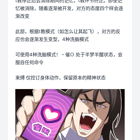
t教停止后会清除期间的记忆，t教环节终止。即使记
忆被消除，随着逐渐被开发，对方的态度四个样会逐
渐改变
此部，根据t教模式（如怎么让其起飞），对方的反
应也会逐渐发生变型，4种洗脑模式
可使用4种洗脑模式！・催○ 处于半梦半醒状态，会
服自任何命令
束缚 仅控订身体动作，保留原本的精神状态