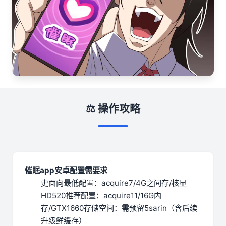
⚖️ 操作攻略
催眠app安卓配置需要求
​史面向最低配置​
​：acquire7/4G之间存/核显
HD520
​推荐配置​
​：acquire11/16G内
存/GTX1660
​存储空间​
​：需预留5sarin（含后续
升级鲜缓存）