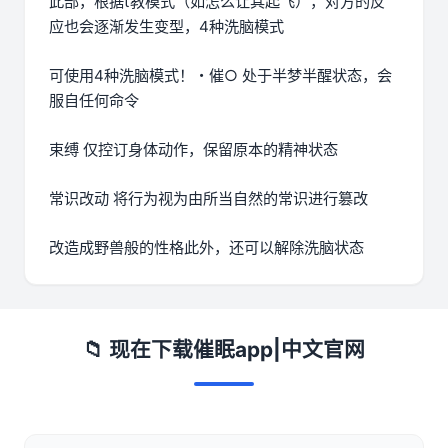
此部，根据t教模式（如怎么让其起飞），对方的反
应也会逐渐发生变型，4种洗脑模式
可使用4种洗脑模式！・催○ 处于半梦半醒状态，会
服自任何命令
束缚 仅控订身体动作，保留原本的精神状态
常识改动 将行为视为由所当自然的常识进行篡改
改造成野兽般的性格此外，还可以解除洗脑状态
📁 现在下载催眠app|中文官网