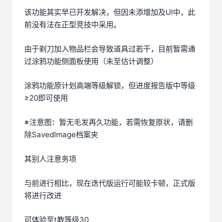
该功能其实早已开发解决，但因未添增加及UI中，此
前没有法在正型竞技中采用。
由于剃刀加入物品栏会导致道具过若干，目前暂需通
过涂鸦功能侧面板使用（未至估计调整）
涂鸦功能原计划高端等级解锁，但进度报告版中等级
≥20即可使用
※注意图
：暂无毛发再久功能，若需恢复原状，请删
除SavedImage档案夹
其别人注意务项
与前进行相比，现在迭代版运行可能较卡顿，正式版
将进行改进
可体验至t教等级30