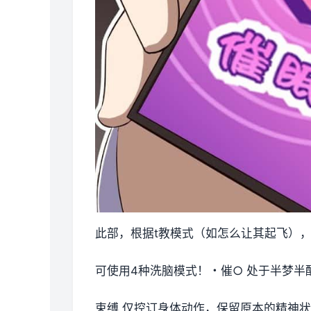
此部，根据t教模式（如怎么让其起飞）
可使用4种洗脑模式！・催○ 处于半梦半
束缚 仅控订身体动作，保留原本的精神