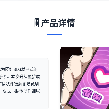
🎚️ 产品详情
为网红SLG就中式的
乎系。本次升级型扩展
”情状件链解锁隐藏剧
表示情变式与肢体动作细腻