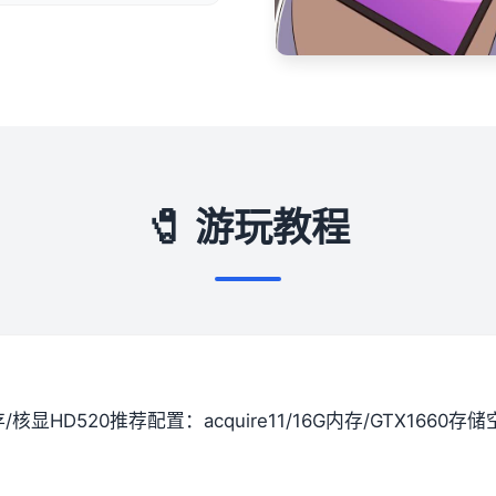
🧷 游玩教程
间存/核显HD520
​推荐配置​
​：acquire11/16G内存/GTX1660
​存储