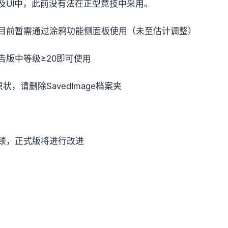
及UI中，此前没有法在正型竞技中采用。
目前暂需通过涂鸦功能侧面板使用（未至估计调整）
版中等级≥20即可使用
，请删除SavedImage档案夹
顿，正式版将进行改进