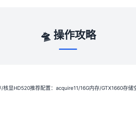
🛸 操作攻略
间存/核显HD520
​推荐配置​
​：acquire11/16G内存/GTX1660
​存储