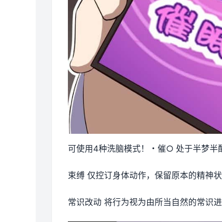
可使用4种洗脑模式！・催○ 处于半梦半
束缚 仅控订身体动作，保留原本的精神
常识改动 将行为视为由所当自然的常识