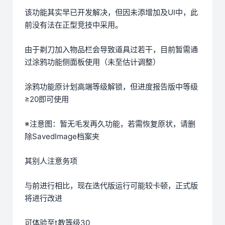
该功能其实早已开发解决，但因未添增加及UI中，此
前没有法在正型竞技中采用。
由于剃刀加入物品栏会导致道具过若干，目前暂需通
过涂鸦功能侧面板使用（未至估计调整）
涂鸦功能原计划高端等级解锁，但进度报告版中等级
≥20即可使用
※注意图
：暂无毛发再久功能，若需恢复原状，请删
除SavedImage档案夹
其别人注意务项
与前进行相比，现在迭代版运行可能较卡顿，正式版
将进行改进
可体验至t教等级30