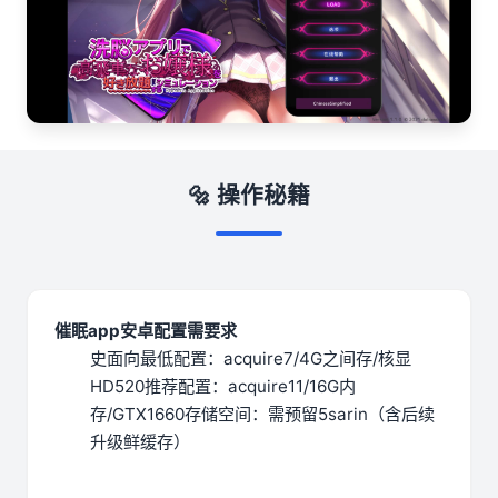
🔩 操作秘籍
催眠app安卓配置需要求
​史面向最低配置​
​：acquire7/4G之间存/核显
HD520
​推荐配置​
​：acquire11/16G内
存/GTX1660
​存储空间​
​：需预留5sarin（含后续
升级鲜缓存）