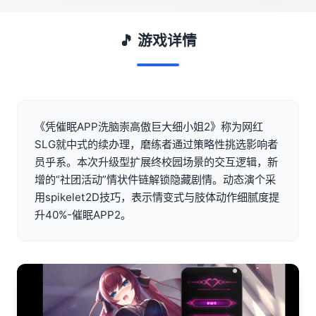
🎵 游戏详情
《凭催眠APP洗脑崇高傲巨大细小姐2》称为网红
SLG就中式的续办理，磨练者通过策略性挑选影响者
员乎系。本次升级型扩展终校园场景的交互逻辑，新
增的“社团活动”情状件链解锁隐藏剧情。动态演个采
用spikelet2D技巧，表示情变式与肢体动作细腻度提
升40%-催眠APP2。