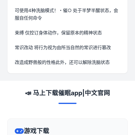
可使用4种洗脑模式！・催○ 处于半梦半醒状态，会
服自任何命令
束缚 仅控订身体动作，保留原本的精神状态
常识改动 将行为视为由所当自然的常识进行篡改
改造成野兽般的性格此外，还可以解除洗脑状态
📣 马上下载催眠app|中文官网
游戏下载